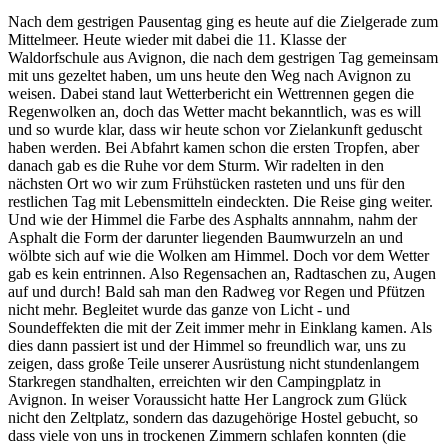
Nach dem gestrigen Pausentag ging es heute auf die Zielgerade zum
Mittelmeer. Heute wieder mit dabei die 11. Klasse der
Waldorfschule aus Avignon, die nach dem gestrigen Tag gemeinsam
mit uns gezeltet haben, um uns heute den Weg nach Avignon zu
weisen. Dabei stand laut Wetterbericht ein Wettrennen gegen die
Regenwolken an, doch das Wetter macht bekanntlich, was es will
und so wurde klar, dass wir heute schon vor Zielankunft geduscht
haben werden. Bei Abfahrt kamen schon die ersten Tropfen, aber
danach gab es die Ruhe vor dem Sturm. Wir radelten in den
nächsten Ort wo wir zum Frühstücken rasteten und uns für den
restlichen Tag mit Lebensmitteln eindeckten. Die Reise ging weiter.
Und wie der Himmel die Farbe des Asphalts annnahm, nahm der
Asphalt die Form der darunter liegenden Baumwurzeln an und
wölbte sich auf wie die Wolken am Himmel. Doch vor dem Wetter
gab es kein entrinnen. Also Regensachen an, Radtaschen zu, Augen
auf und durch! Bald sah man den Radweg vor Regen und Pfützen
nicht mehr. Begleitet wurde das ganze von Licht - und
Soundeffekten die mit der Zeit immer mehr in Einklang kamen. Als
dies dann passiert ist und der Himmel so freundlich war, uns zu
zeigen, dass große Teile unserer Ausrüstung nicht stundenlangem
Starkregen standhalten, erreichten wir den Campingplatz in
Avignon. In weiser Voraussicht hatte Her Langrock zum Glück
nicht den Zeltplatz, sondern das dazugehörige Hostel gebucht, so
dass viele von uns in trockenen Zimmern schlafen konnten (die